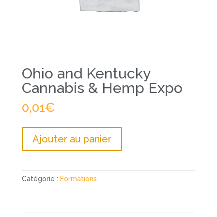
Ohio and Kentucky
Cannabis & Hemp Expo
0,01
€
quantité
Ajouter au panier
de
Ohio
and
Kentucky
Catégorie :
Formations
Cannabis
&
Hemp