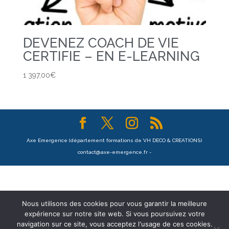
DEVENEZ COACH DE VIE
CERTIFIE – EN E-LEARNING
1 397,00
€
Axe Emergence (département formations de VH DECO & CREATIONS)
contact@axe-emergence.fr -
Nous utilisons des cookies pour vous garantir la meilleure
expérience sur notre site web. Si vous poursuivez votre
navigation sur ce site, vous acceptez l'usage de ces cookies.