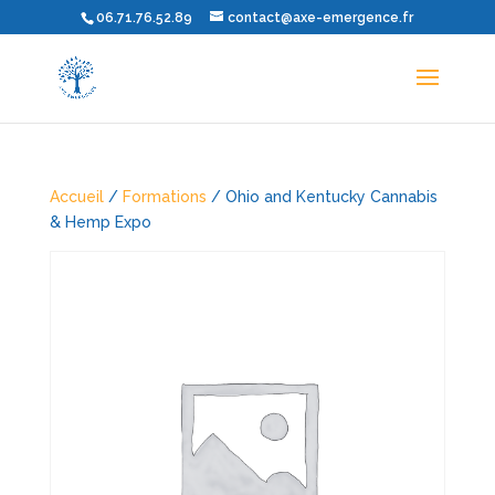
06.71.76.52.89
contact@axe-emergence.fr
Accueil
/
Formations
/ Ohio and Kentucky Cannabis
& Hemp Expo