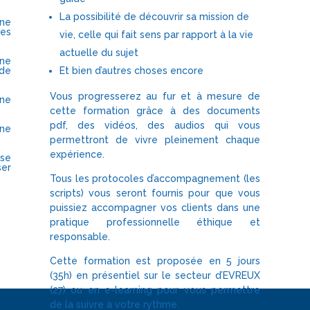
La possibilité de découvrir sa mission de
ne
ses
vie, celle qui fait sens par rapport à la vie
actuelle du sujet
ne
Et bien d’autres choses encore
de
Vous progresserez au fur et à mesure de
ne
cette formation grâce à des documents
pdf, des vidéos, des audios qui vous
une
permettront de vivre pleinement chaque
expérience.
ose
ser
Tous les protocoles d’accompagnement (les
scripts) vous seront fournis pour que vous
puissiez accompagner vos clients dans une
pratique professionnelle éthique et
responsable.
Cette formation est proposée en 5 jours
(35h) en présentiel sur le secteur d’EVREUX
(27) ou en e-learning pour vous permettre
de la suivre à votre rythme.