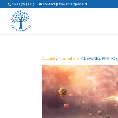
06.71.76.52.89
contact@axe-emergence.fr
Accueil
/
Formations
/ DEVENEZ PRATICIE