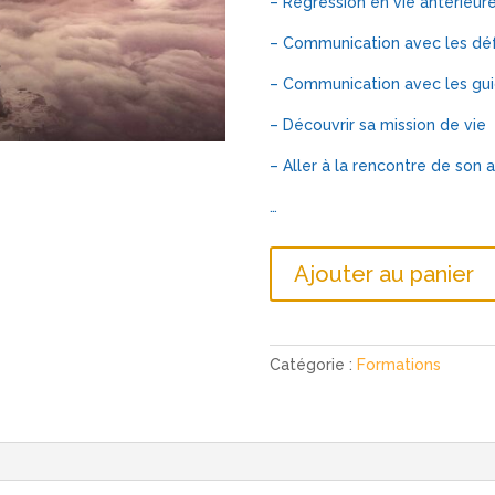
– Régression en vie antérieur
– Communication avec les dé
– Communication avec les gu
– Découvrir sa mission de vie
– Aller à la rencontre de son 
…
quantité
Ajouter au panier
de
DEVENEZ
PRATICIEN
EN
Catégorie :
Formations
HYPNOSE
SPIRITUELLE
ET
REGRESSIVE
EN