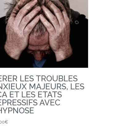
ERER LES TROUBLES
NXIEUX MAJEURS, LES
CA ET LES ETATS
EPRESSIFS AVEC
’HYPNOSE
,00
€