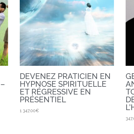
DEVENEZ PRATICIEN EN
G
 –
HYPNOSE SPIRITUELLE
A
ET RÉGRESSIVE EN
T
PRÉSENTIEL
D
L
1 347,00
€
347