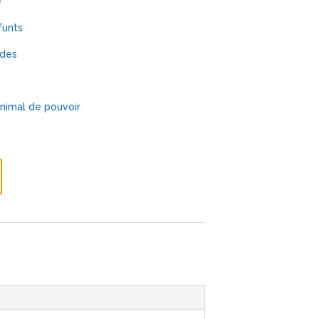
e
funts
ides
animal de pouvoir