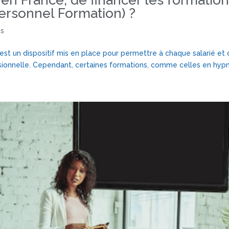
t, en France, de financer les formati
ersonnel Formation) ?
ns
t un dispositif mis en place pour permettre à chaque salarié et 
ssionnelle. Cependant, certaines formations, comme celles en hypn