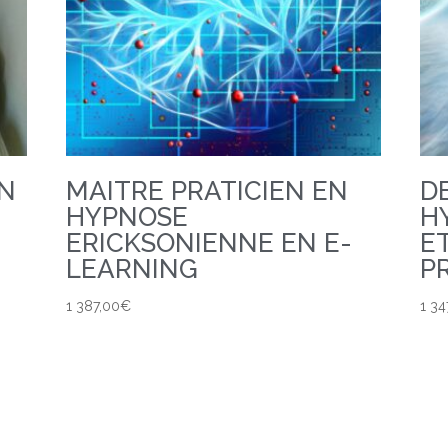
EN
MAITRE PRATICIEN EN
D
HYPNOSE
H
ERICKSONIENNE EN E-
E
LEARNING
P
1 387,00
€
1 34