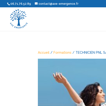
06.71.76.52.89
contact@axe-emergence.fr
Accueil
/
Formations
/ TECHNICIEN PNL S