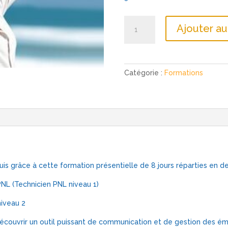
quantité
Ajouter au
de
TECHNICIEN
PNL
SANS
Catégorie :
Formations
PRE
REQUIS
EN
PRESENTIEL
is grâce à cette formation présentielle de 8 jours réparties en d
PNL (Technicien PNL niveau 1)
niveau 2
couvrir un outil puissant de communication et de gestion des ém