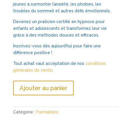
jeunes à surmonter l’anxiété, les phobies, les
troubles du sommeil et autres défis émotionnels.
Devenez un praticien certifié en hypnose pour
enfants et adolescents et transformez leur vie
grâce à des méthodes douces et efficaces.
Inscrivez-vous dès aujourd’hui pour faire une
différence positive !
Tout achat vaut acceptation de nos
conditions
générales de vente
.
quantité
Ajouter au panier
de
DEVELOPPEZ
VOS
COMPETENCES
Catégorie :
Formations
POUR
ACCOMPAGNER
LES