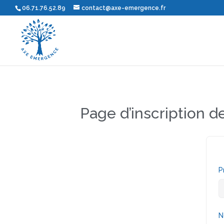
06.71.76.52.89
contact@axe-emergence.fr
Page d’inscription d
P
N