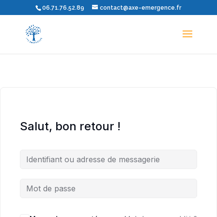
06.71.76.52.89
contact@axe-emergence.fr
Salut, bon retour !