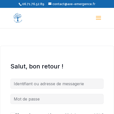
06.71.76.52.89
contact@axe-emergence.fr
Salut, bon retour !