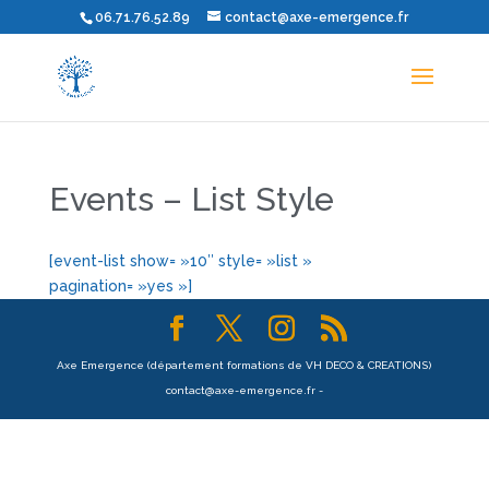
06.71.76.52.89
contact@axe-emergence.fr
Events – List Style
[event-list show= »10″ style= »list »
pagination= »yes »]
Axe Emergence (département formations de VH DECO & CREATIONS)
contact@axe-emergence.fr -