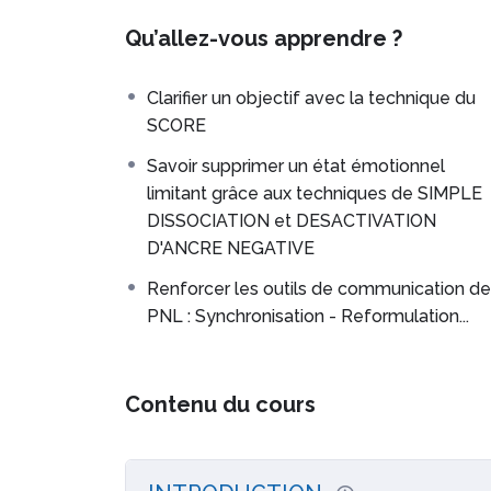
Qu’allez-vous apprendre ?
Ce deuxième niveau de PNL vous permettra d
compétences en PNL
Clarifier un objectif avec la technique du
Vous serez capable de clarifier un objectif d
SCORE
Vous pourrez aussi vérifier sa pertinence pou
Savoir supprimer un état émotionnel
l’atteindre (Technique des NIVEAUX LOGIQU
limitant grâce aux techniques de SIMPLE
DISSOCIATION et DESACTIVATION
Vous apprendrez à faire disparaître des état
D'ANCRE NEGATIVE
deux techniques de PNL : LA SIMPLE DIS
NEGATIVE.
Renforcer les outils de communication de
PNL : Synchronisation - Reformulation...
Vous apprendrez également le travail sur le
une croyance limitante avec LA MARELLE 
compétences en matière de communication
Contenu du cours