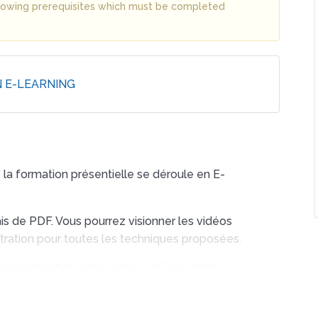
ollowing prerequisites which must be completed
N E-LEARNING
la formation présentielle se déroule en E-
ais de PDF. Vous pourrez visionner les vidéos
tration pour toutes les techniques proposées.
 présentiel sur le secteur d’Evreux (27).
us conseillons de vous entraîner avec vos proches