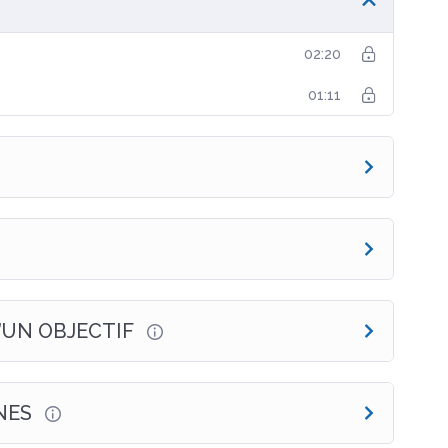
02:20
01:11
’UN OBJECTIF
RNES