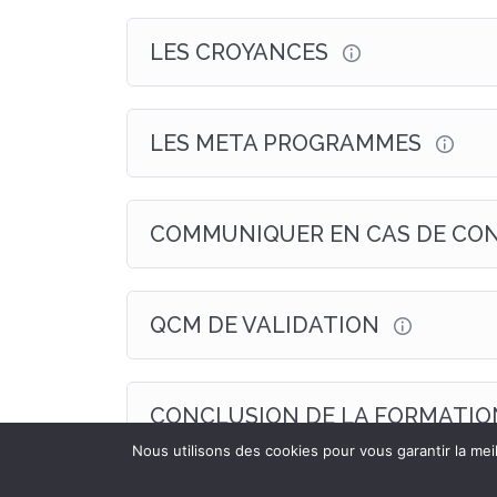
LES CROYANCES
LES META PROGRAMMES
COMMUNIQUER EN CAS DE CO
QCM DE VALIDATION
CONCLUSION DE LA FORMATIO
Nous utilisons des cookies pour vous garantir la mei
Axe Emergence (département formations de VH DECO & 