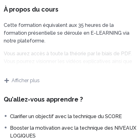
À propos du cours
Cette formation équivalent aux 35 heures de la
formation présentielle se déroule en E-LEARNING via
notre plateforme.
Vous aurez accès à toute la théorie par le biais de PDF.
Vous pourrez visionner les vidéos explicatives ainsi que
des vidéos de démonstration pour toutes les techniques
proposées.
Afficher plus
Nous proposons également cette formation en
présentiel sur le secteur d’Evreux (27).
Qu’allez-vous apprendre ?
Afin de renforcer vos compétences, nous vous
Clarifier un objectif avec la technique du SCORE
conseillons de vous entraîner avec vos proches pour
toutes les techniques proposées.
Booster la motivation avec la technique des NIVEAUX
LOGIQUES
Ce deuxième niveau de PNL vous permettra de