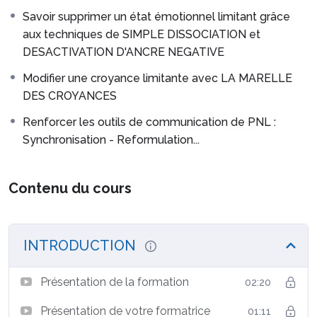
découvrir de nouveaux outils et de renforcer vos
Savoir supprimer un état émotionnel limitant grâce
compétences en PNL
aux techniques de SIMPLE DISSOCIATION et
DESACTIVATION D'ANCRE NEGATIVE
Vous serez capable de clarifier un objectif d’un client
Modifier une croyance limitante avec LA MARELLE
avec la technique du SCORE.
DES CROYANCES
Vous pourrez aussi vérifier sa pertinence pour la
Renforcer les outils de communication de PNL :
personne, ainsi que booster la motivation pour l’atteindre
Synchronisation - Reformulation...
(Technique des NIVEAUX LOGIQUES).
Vous apprendrez à faire disparaître des états internes
Contenu du cours
(émotions, ressentis…) gênants grâce à deux techniques
de PNL : LA SIMPLE DISSOCIATION et LA
DESACTIVATION D’ANCRE NEGATIVE.
INTRODUCTION
Vous apprendrez également le travail sur les valeurs et
les croyances et comment remplacer une croyance
Présentation de la formation
02:20
limitante avec LA MARELLE DES CROYANCES et vous
renforcerez vos compétences en matière de
Présentation de votre formatrice
01:11