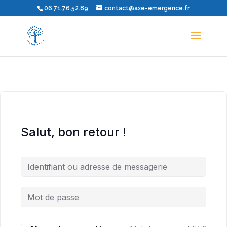
06.71.76.52.89
contact@axe-emergence.fr
Salut, bon retour !