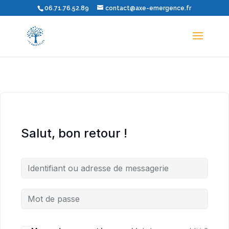
06.71.76.52.89
contact@axe-emergence.fr
Salut, bon retour !