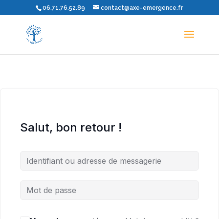
06.71.76.52.89
contact@axe-emergence.fr
Salut, bon retour !