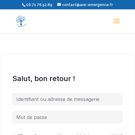
06.71.76.52.89
contact@axe-emergence.fr
Salut, bon retour !