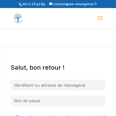
06.71.76.52.89
contact@axe-emergence.fr
Salut, bon retour !