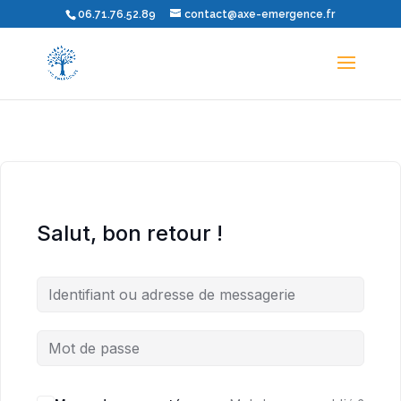
06.71.76.52.89
contact@axe-emergence.fr
Salut, bon retour !