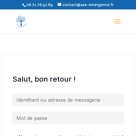
06.71.76.52.89
contact@axe-emergence.fr
Salut, bon retour !