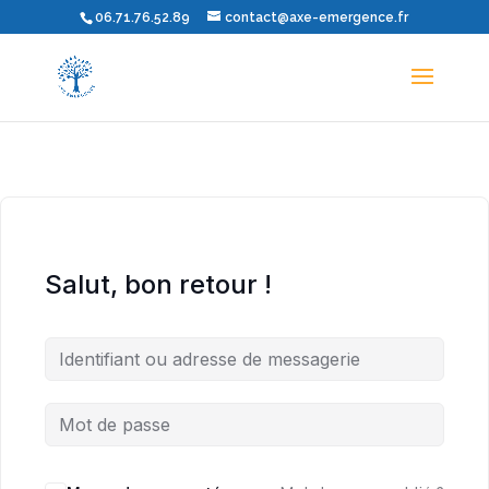
06.71.76.52.89
contact@axe-emergence.fr
Salut, bon retour !