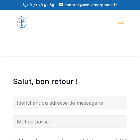
06.71.76.52.89
contact@axe-emergence.fr
Salut, bon retour !