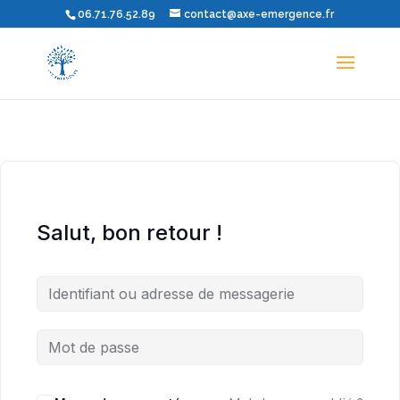
06.71.76.52.89
contact@axe-emergence.fr
Salut, bon retour !