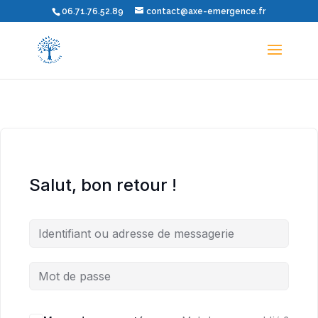
06.71.76.52.89
contact@axe-emergence.fr
Salut, bon retour !