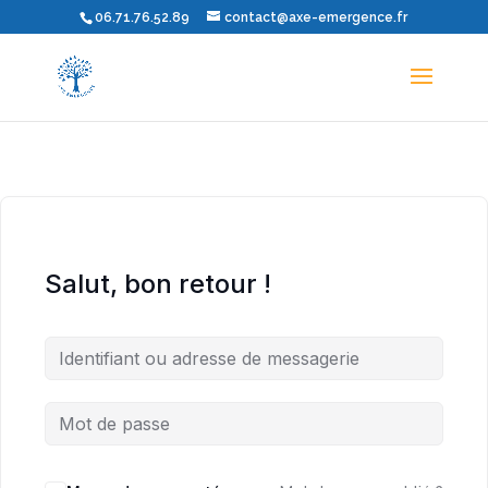
06.71.76.52.89
contact@axe-emergence.fr
Salut, bon retour !