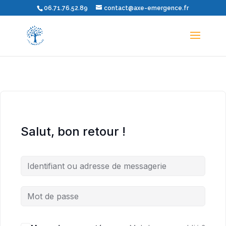
06.71.76.52.89
contact@axe-emergence.fr
Salut, bon retour !