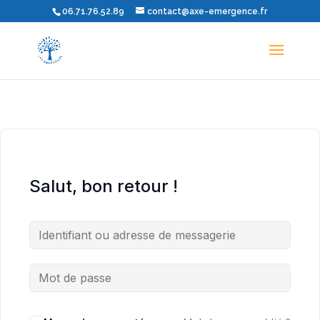
06.71.76.52.89
contact@axe-emergence.fr
Salut, bon retour !