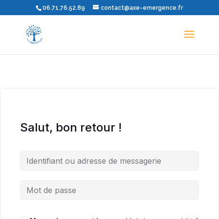
06.71.76.52.89
contact@axe-emergence.fr
Salut, bon retour !