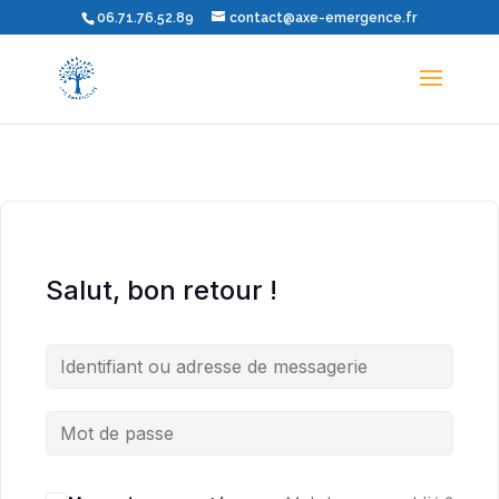
06.71.76.52.89
contact@axe-emergence.fr
Salut, bon retour !