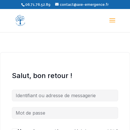
06.71.76.52.89
contact@axe-emergence.fr
Salut, bon retour !