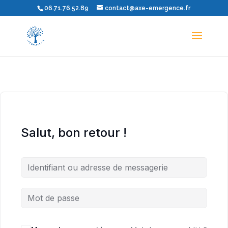
06.71.76.52.89
contact@axe-emergence.fr
Salut, bon retour !