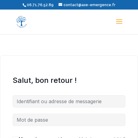
06.71.76.52.89
contact@axe-emergence.fr
Salut, bon retour !