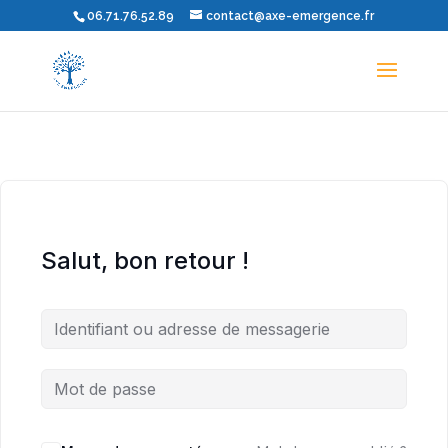
06.71.76.52.89
contact@axe-emergence.fr
Salut, bon retour !