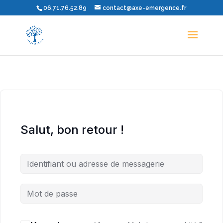
06.71.76.52.89
contact@axe-emergence.fr
Salut, bon retour !