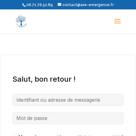
06.71.76.52.89
contact@axe-emergence.fr
Salut, bon retour !