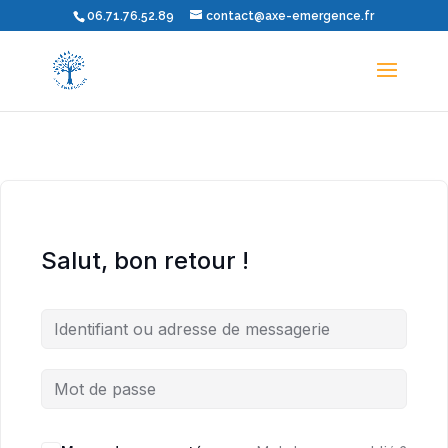
06.71.76.52.89
contact@axe-emergence.fr
Salut, bon retour !