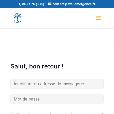
06.71.76.52.89
contact@axe-emergence.fr
Salut, bon retour !