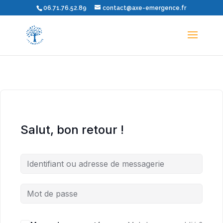
06.71.76.52.89
contact@axe-emergence.fr
Salut, bon retour !