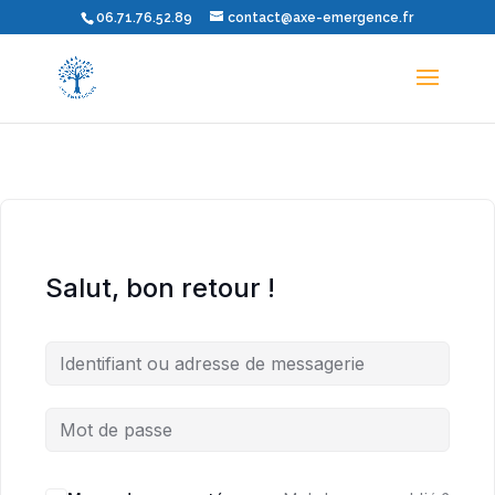
06.71.76.52.89
contact@axe-emergence.fr
Salut, bon retour !