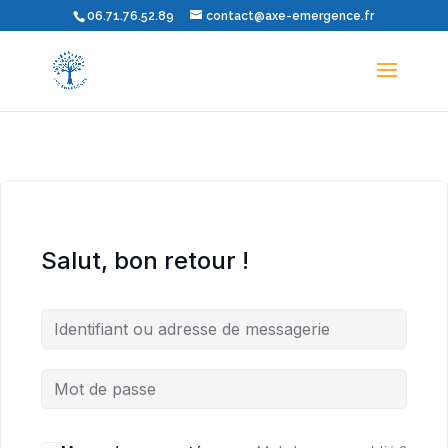
06.71.76.52.89
contact@axe-emergence.fr
Salut, bon retour !