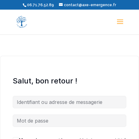
06.71.76.52.89
contact@axe-emergence.fr
Salut, bon retour !