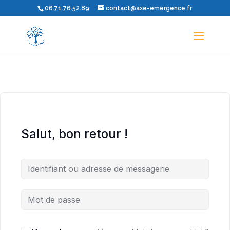
06.71.76.52.89
contact@axe-emergence.fr
Salut, bon retour !