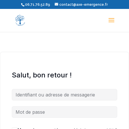
06.71.76.52.89
contact@axe-emergence.fr
Salut, bon retour !