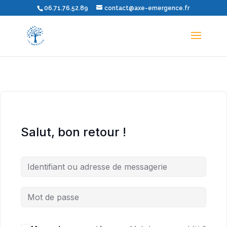
06.71.76.52.89
contact@axe-emergence.fr
Salut, bon retour !