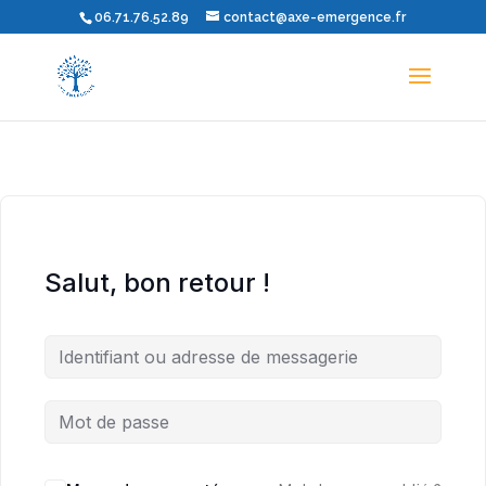
06.71.76.52.89
contact@axe-emergence.fr
Salut, bon retour !