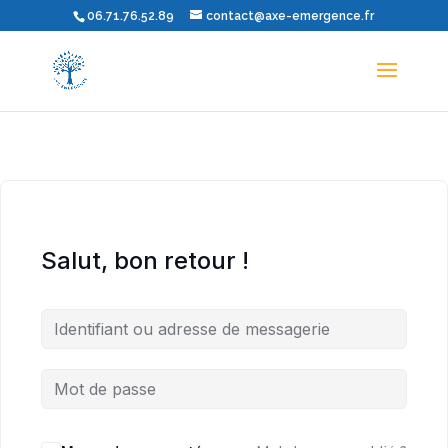
06.71.76.52.89
contact@axe-emergence.fr
Salut, bon retour !