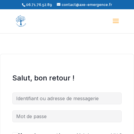
06.71.76.52.89
contact@axe-emergence.fr
Salut, bon retour !