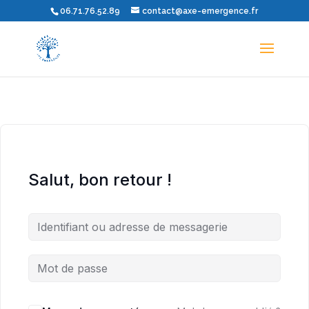
06.71.76.52.89
contact@axe-emergence.fr
Salut, bon retour !