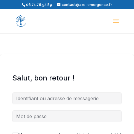
06.71.76.52.89
contact@axe-emergence.fr
Salut, bon retour !