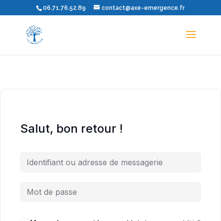
06.71.76.52.89
contact@axe-emergence.fr
Salut, bon retour !