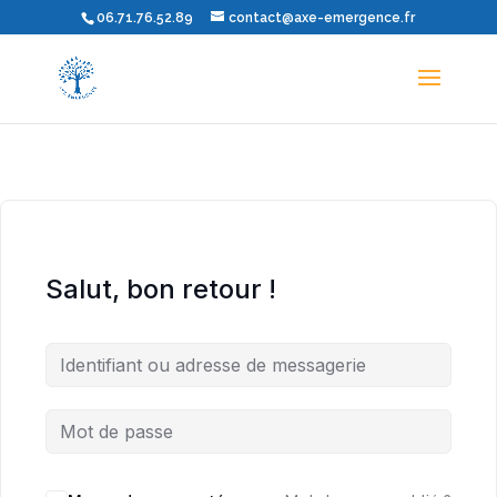
06.71.76.52.89
contact@axe-emergence.fr
Salut, bon retour !